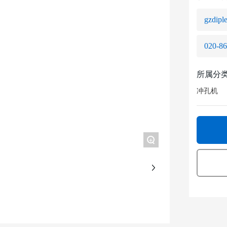
gzdip
020-8
所属分
冲孔机
+